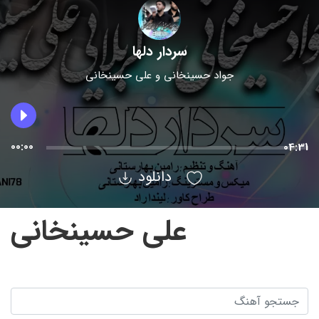
سردار دلها
جواد حسینخانی
و
علی حسینخانی
00:00
04:31
دانلود
علی حسینخانی