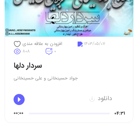
1403/05/07
افزودن به علاقه مندی
808
0
سردار دلها
جواد حسینخانی
و
علی حسینخانی
دانلود
00:00
04:31