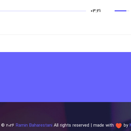
03:21
t © 2026
Ramin Baharestani
All rights reserved | made with
by