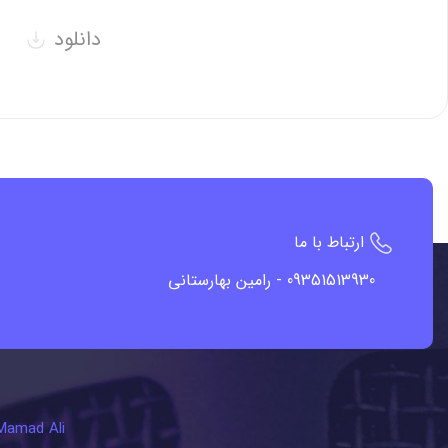
دانلود
ارتباط با ما
09351513930 -
رامین بهارستانی
Mamad Ali