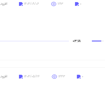
0
1193
1404/09/06
افزود
03:18
0
1443
1404/05/26
افزود