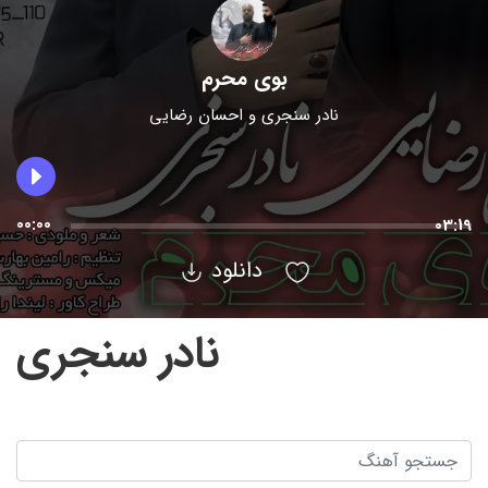
بوی محرم
نادر سنجری
و
احسان رضایی
00:00
03:19
دانلود
نادر سنجری