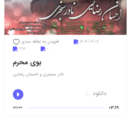
1404/04/04
افزودن به علاقه مندی
693
0
بوی محرم
نادر سنجری
و
احسان رضایی
دانلود
00:00
03:19