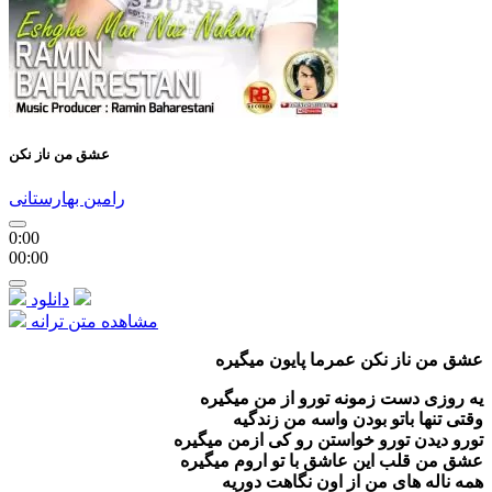
عشق من ناز نکن
رامین بهارستانی
0:00
00:00
دانلود
مشاهده متن ترانه
عشق من ناز نکن عمرما پایون میگیره
یه روزی دست زمونه تورو از من میگیره
وقتی تنها باتو بودن واسه من زندگیه
تورو دیدن تورو خواستن رو کی ازمن میگیره
عشق من قلب این عاشق با تو اروم میگیره
همه ناله های من از اون نگاهت دوریه