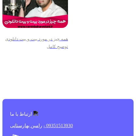
همه چیز در مورد بیت و بیت دانلودی
توضیح کامل
ارتباط با ما
09351513930 -
رامین بهارستانی